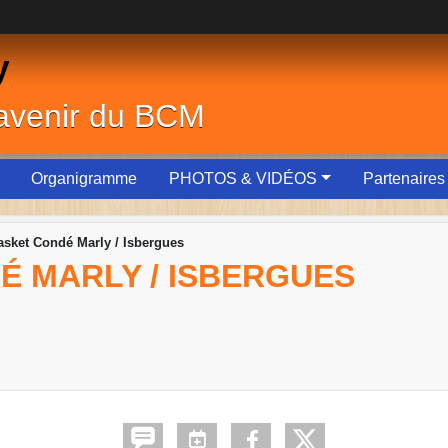
y
'avenir du BCM
Organigramme
PHOTOS & VIDÉOS
Partenaires
sket Condé Marly / Isbergues
É MARLY / ISBERGUES