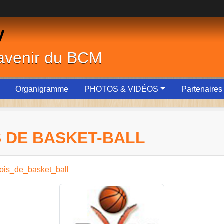
y
'avenir du BCM
Organigramme
PHOTOS & VIDÉOS
Partenaires
S DE BASKET-BALL
nnois_de_basket_ball