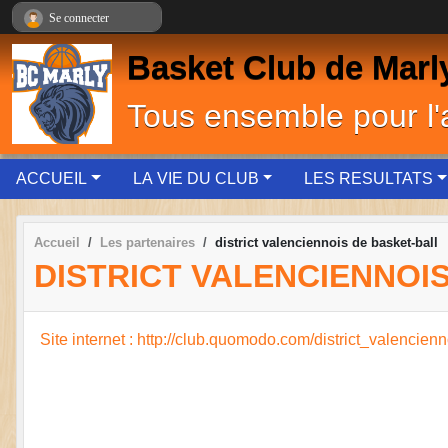
Panneau de gestion des cookies
Se connecter
Basket Club de Marl
Tous ensemble pour l
ACCUEIL
LA VIE DU CLUB
LES RESULTATS
Accueil
Les partenaires
district valenciennois de basket-ball
DISTRICT VALENCIENNOI
Site internet : http://club.quomodo.com/district_valencie