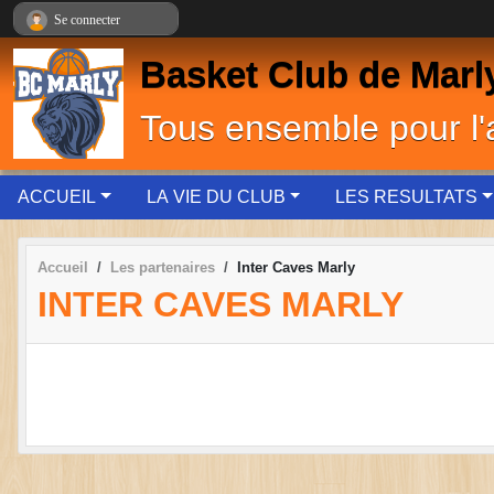
Panneau de gestion des cookies
Se connecter
Basket Club de Marl
Tous ensemble pour l
ACCUEIL
LA VIE DU CLUB
LES RESULTATS
Accueil
Les partenaires
Inter Caves Marly
INTER CAVES MARLY