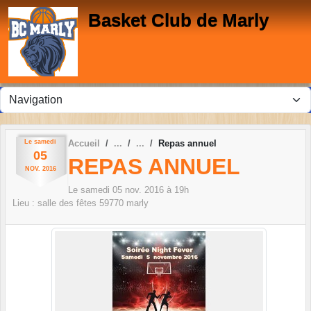
Panneau de gestion des cookies
Basket Club de Marly
Le
samedi
Accueil
Repas annuel
05
REPAS ANNUEL
NOV.
2016
Le
samedi
05
nov.
2016
à 19h
Lieu :
salle des fêtes
59770
marly