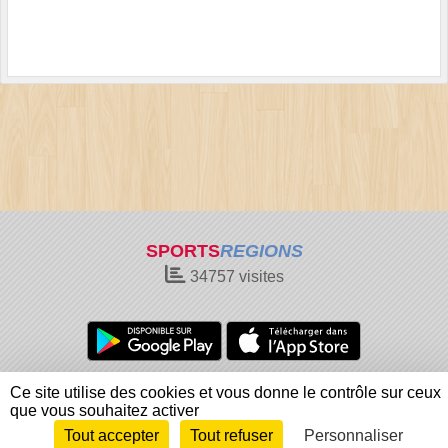
SPORTS
REGIONS
34757
visites
Charte cookies
Gestion des cookies
Ce site utilise des cookies et vous donne le contrôle sur ceux
Informations légales
Signaler un contenu inapproprié
que vous souhaitez activer
Tout accepter
Tout refuser
Personnaliser
Envie de participer ?
Connexion