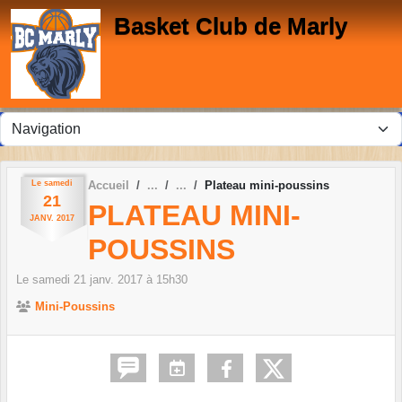
Panneau de gestion des cookies
Basket Club de Marly
Le
samedi
Accueil
Plateau mini-poussins
21
PLATEAU MINI-
JANV.
2017
POUSSINS
Le
samedi
21
janv.
2017
à 15h30
Mini-Poussins