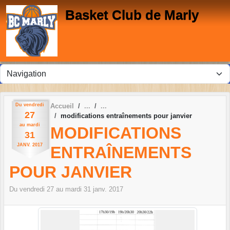
Panneau de gestion des cookies
Basket Club de Marly
Du
vendredi
Accueil
27
modifications entraînements pour janvier
au
mardi
MODIFICATIONS
31
JANV.
2017
ENTRAÎNEMENTS
POUR JANVIER
Du
vendredi
27
au
mardi
31
janv.
2017