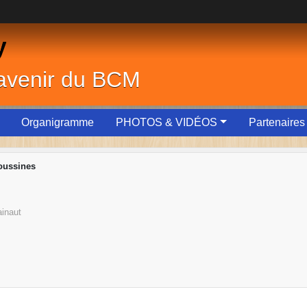
y
'avenir du BCM
Organigramme
PHOTOS & VIDÉOS
Partenaires
oussines
inaut