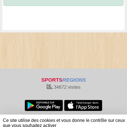
SPORTS
REGIONS
34672
visites
Charte cookies
Gestion des cookies
Ce site utilise des cookies et vous donne le contrôle sur ceux
Informations légales
Signaler un contenu inapproprié
que vous souhaitez activer