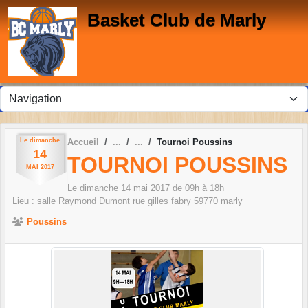
Panneau de gestion des cookies
Basket Club de Marly
Le
dimanche
Accueil
Tournoi Poussins
14
TOURNOI POUSSINS
MAI
2017
Le
dimanche
14
mai
2017
de 09h à 18h
Lieu :
salle Raymond Dumont rue gilles fabry
59770
marly
Poussins