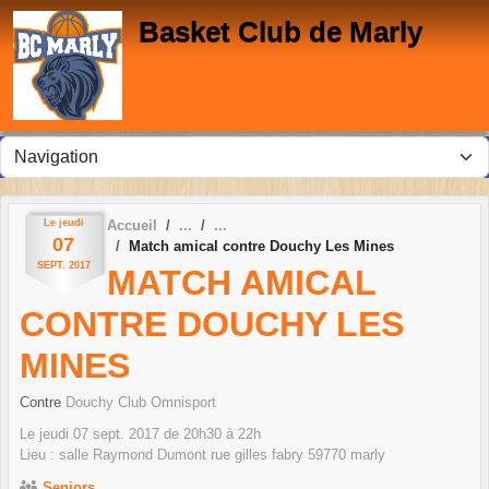
Panneau de gestion des cookies
Basket Club de Marly
Le
jeudi
Accueil
07
Match amical contre Douchy Les Mines
SEPT.
2017
MATCH AMICAL
CONTRE DOUCHY LES
MINES
Contre
Douchy Club Omnisport
Le
jeudi
07
sept.
2017
de 20h30 à 22h
Lieu :
salle Raymond Dumont rue gilles fabry
59770
marly
Seniors