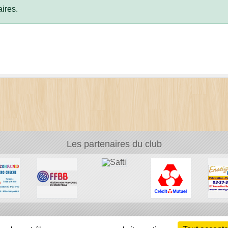
ires.
Les partenaires du club
Ch