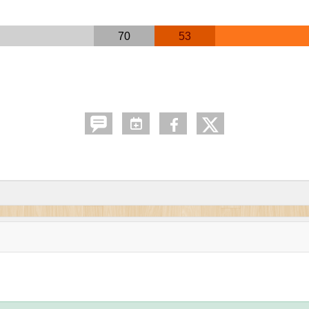
70
53