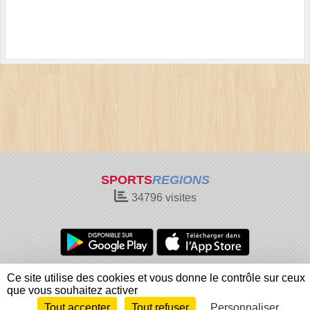
SPORTS
REGIONS
34796
visites
Charte cookies
Gestion des cookies
Ce site utilise des cookies et vous donne le contrôle sur ceux
Informations légales
Signaler un contenu inapproprié
que vous souhaitez activer
Tout accepter
Tout refuser
Personnaliser
Envie de participer ?
Connexion