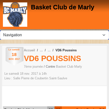
Panneau de gestion des cookies
Basket Club de Marly
Le
samedi
Accueil
VD6 Poussins
18
VD6 POUSSINS
NOV.
2017
7ème journée
/ Contre
Basket Club Marly
Le
samedi
18
nov.
2017
à 14h
Lieu :
Salle Pierre de Coubertin
Saint-Saulve