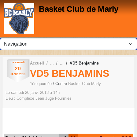
Panneau de gestion des cookies
Basket Club de Marly
Le
samedi
Accueil
VD5 Benjamins
20
VD5 BENJAMINS
JANV.
2018
1ère journée
/ Contre
Basket Club Marly
Le
samedi
20
janv.
2018
à 14h
Lieu :
Complexe Jean Juge
Fourmies