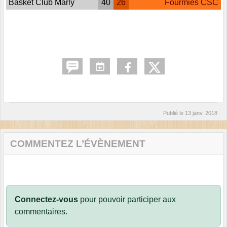
Basket Club Marly
40
26
Fourmies CSC
Publié le
13 janv. 2018
COMMENTEZ L’ÉVÈNEMENT
Connectez-vous
pour pouvoir participer aux
commentaires.