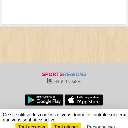
SPORTS
REGIONS
34654
visites
Charte cookies
Gestion des cookies
Ce site utilise des cookies et vous donne le contrôle sur ceux
Informations légales
Signaler un contenu inapproprié
que vous souhaitez activer
Tout accepter
Tout refuser
Personnaliser
Envie de participer ?
Connexion