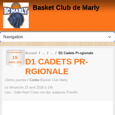
Panneau de gestion des cookies
Basket Club de Marly
Le
dimanche
Accueil
D1 Cadets Pr-rgionale
15
D1 CADETS PR-
AVRIL
2018
RGIONALE
21ème journée
/ Contre
Basket Club Marly
Le
dimanche
15
avril
2018
à 14h
Lieu :
Salle Alain Colas rue des aubpines
Proville