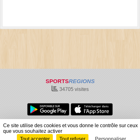
SPORTS
REGIONS
34705
visites
Charte cookies
Gestion des cookies
Ce site utilise des cookies et vous donne le contrôle sur ceux
Informations légales
Signaler un contenu inapproprié
que vous souhaitez activer
Tout accepter
Tout refuser
Personnaliser
Envie de participer ?
Connexion