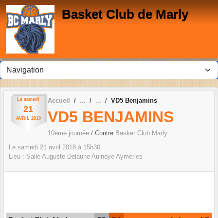
Panneau de gestion des cookies
Basket Club de Marly
Le
samedi
Accueil
VD5 Benjamins
21
VD5 BENJAMINS
AVRIL
2018
10ème journée
/ Contre
Basket Club Marly
Le
samedi
21
avril
2018
à 15h30
Lieu :
Salle Auguste Delaune
Aulnoye Aymeries