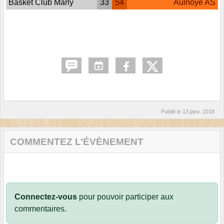
Basket Club Marly
33
54
Aulnoye AS
Publié le
13 janv. 2018
COMMENTEZ L’ÉVÈNEMENT
Connectez-vous
pour pouvoir participer aux
commentaires.