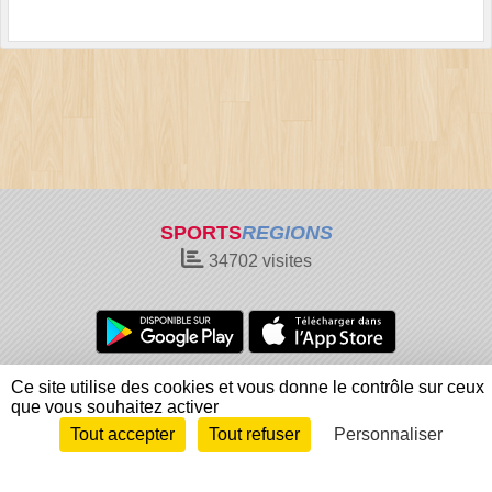
SPORTS
REGIONS
34702
visites
Charte cookies
Gestion des cookies
Ce site utilise des cookies et vous donne le contrôle sur ceux
que vous souhaitez activer
Informations légales
Signaler un contenu inapproprié
Tout accepter
Tout refuser
Personnaliser
Envie de participer ?
Connexion