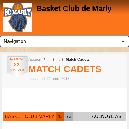
Panneau de gestion des cookies
Basket Club de Marly
Le
samedi
Accueil
Match Cadets
22
MATCH CADETS
SEPT.
2018
Le
samedi
22
sept.
2018
BASKET CLUB MARLY
43
73
AULNOYE AS_