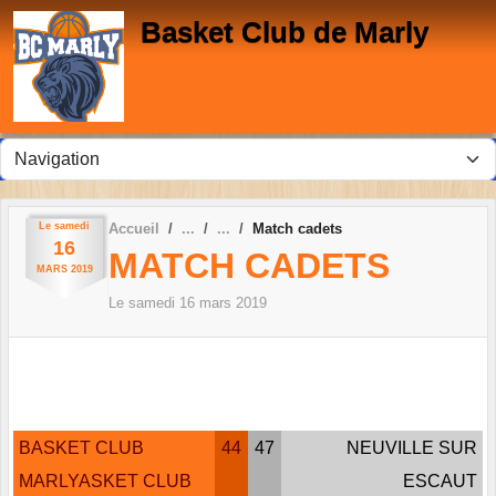
Panneau de gestion des cookies
Basket Club de Marly
Le
samedi
Accueil
Match cadets
16
MATCH CADETS
MARS
2019
Le
samedi
16
mars
2019
BASKET CLUB
44
47
NEUVILLE SUR
MARLYASKET CLUB
ESCAUT