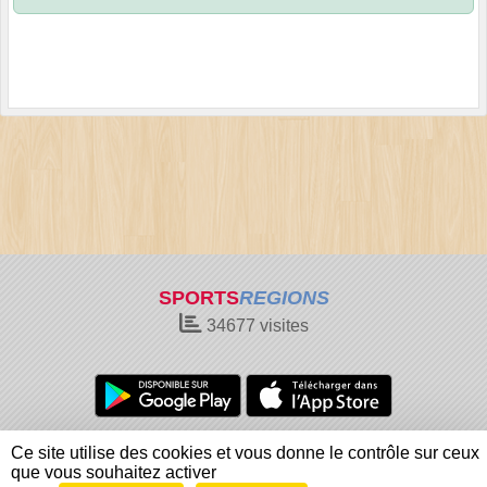
SPORTS
REGIONS
34677
visites
Charte cookies
Gestion des cookies
Ce site utilise des cookies et vous donne le contrôle sur ceux
Informations légales
Signaler un contenu inapproprié
que vous souhaitez activer