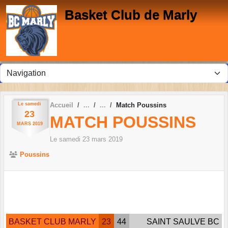
Panneau de gestion des cookies
Basket Club de Marly
Le
samedi
Accueil
Match Poussins
23
MATCH POUSSINS
MARS
2019
Le
samedi
23
mars
2019
Poussins
BASKET CLUB MARLY
23
44
SAINT SAULVE BC