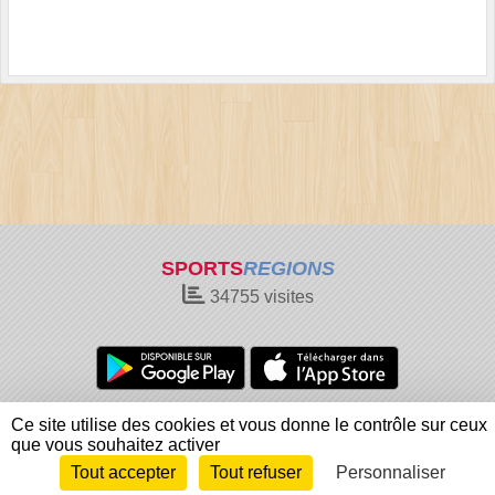
SPORTS
REGIONS
34755
visites
Charte cookies
Gestion des cookies
Ce site utilise des cookies et vous donne le contrôle sur ceux
Informations légales
Signaler un contenu inapproprié
que vous souhaitez activer
Tout accepter
Tout refuser
Personnaliser
Envie de participer ?
Connexion