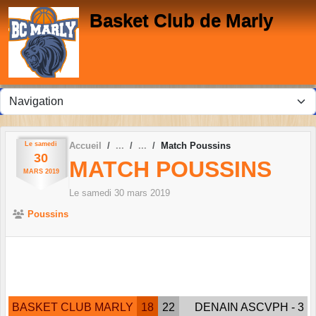
Panneau de gestion des cookies
Basket Club de Marly
Le
samedi
Accueil
Match Poussins
30
MATCH POUSSINS
MARS
2019
Le
samedi
30
mars
2019
Poussins
BASKET CLUB MARLY
18
22
DENAIN ASCVPH - 3