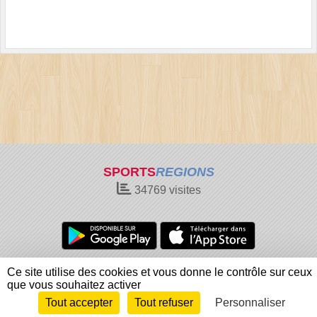
SPORTS
REGIONS
34769
visites
Charte cookies
Gestion des cookies
Ce site utilise des cookies et vous donne le contrôle sur ceux
Informations légales
Signaler un contenu inapproprié
que vous souhaitez activer
Tout accepter
Tout refuser
Personnaliser
Envie de participer ?
Connexion