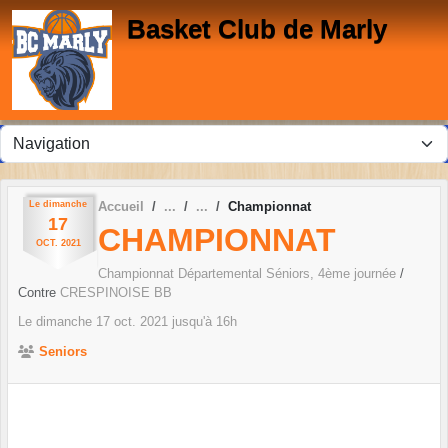
Panneau de gestion des cookies
Basket Club de Marly
Le
dimanche
Accueil
Championnat
17
CHAMPIONNAT
OCT.
2021
Championnat Départemental Séniors, 4ème journée
/
Contre
CRESPINOISE BB
Le
dimanche
17
oct.
2021
jusqu'à 16h
Seniors