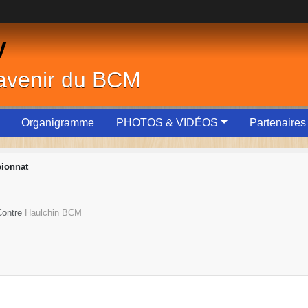
y
'avenir du BCM
Organigramme
PHOTOS & VIDÉOS
Partenaires
ionnat
Contre
Haulchin BCM