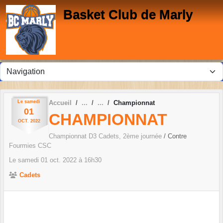
Panneau de gestion des cookies
Basket Club de Marly
Le
samedi
Accueil
Championnat
01
CHAMPIONNAT
OCT.
2022
Championnat D3 Cadets, 2ème journée
/ Contre
Fourmies CSC
Le
samedi
01
oct.
2022
à 16h30
Cadets