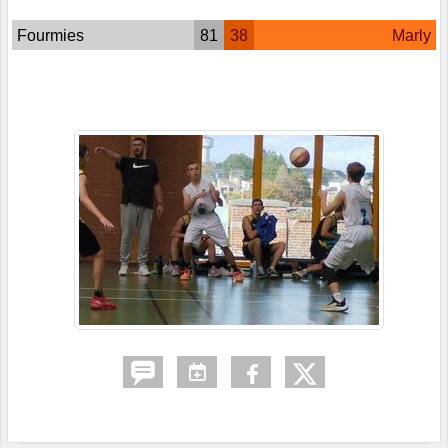
Fourmies
81
38
Marly