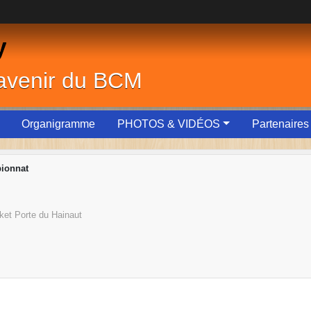
y
'avenir du BCM
Organigramme
PHOTOS & VIDÉOS
Partenaires
ionnat
ket Porte du Hainaut