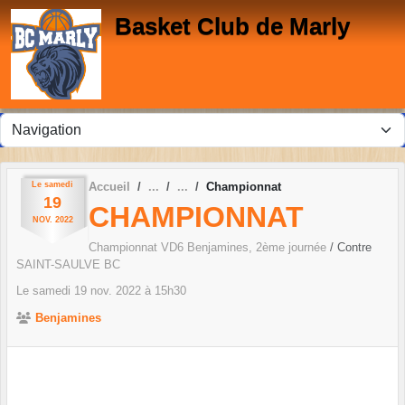
Panneau de gestion des cookies
Basket Club de Marly
Le
samedi
Accueil
Championnat
19
CHAMPIONNAT
NOV.
2022
Championnat VD6 Benjamines, 2ème journée
/ Contre
SAINT-SAULVE BC
Le
samedi
19
nov.
2022
à 15h30
Benjamines