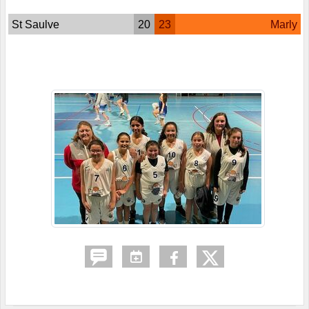
St Saulve
20
23
Marly