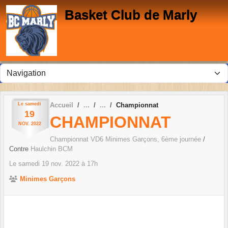
Panneau de gestion des cookies
Basket Club de Marly
Le
samedi
Accueil
Championnat
19
CHAMPIONNAT
NOV.
2022
Championnat VD6 Minimes Garçons, 6ème journée
/
Contre
Haulchin BCM
Le
samedi
19
nov.
2022
à 17h
Minimes Garçons