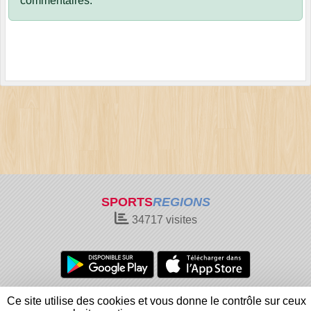
commentaires.
SPORTS
REGIONS
34717
visites
Charte cookies
Gestion des cookies
Ce site utilise des cookies et vous donne le contrôle sur ceux