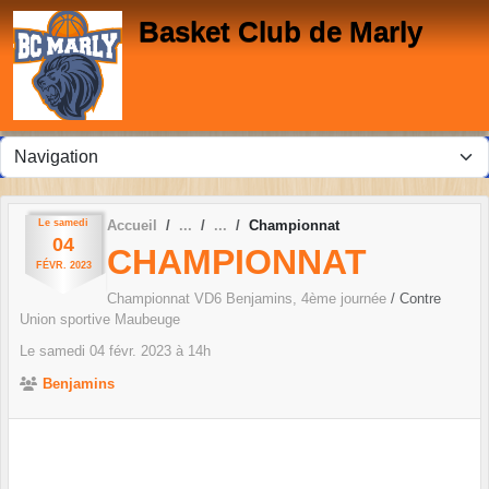
Panneau de gestion des cookies
Basket Club de Marly
Le
samedi
Accueil
Championnat
04
CHAMPIONNAT
FÉVR.
2023
Championnat VD6 Benjamins, 4ème journée
/ Contre
Union sportive Maubeuge
Le
samedi
04
févr.
2023
à 14h
Benjamins