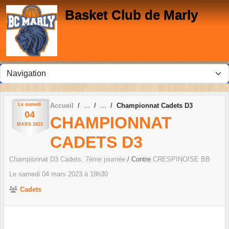
Panneau de gestion des cookies
Basket Club de Marly
Le
samedi
Accueil
Championnat Cadets D3
04
CHAMPIONNAT
MARS
2023
CADETS D3
Championnat D3 Cadets, 7ème journée
/ Contre
CRESPINOISE BB
Le
samedi
04
mars
2023
à 18h30
Cadets