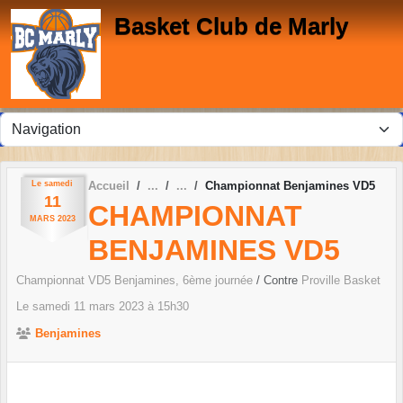
Panneau de gestion des cookies
Basket Club de Marly
Le
samedi
Accueil
Championnat Benjamines VD5
11
CHAMPIONNAT
MARS
2023
BENJAMINES VD5
Championnat VD5 Benjamines, 6ème journée
/ Contre
Proville Basket
Le
samedi
11
mars
2023
à 15h30
Benjamines