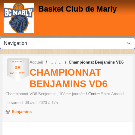
Panneau de gestion des cookies
Basket Club de Marly
Le
samedi
Accueil
Championnat Benjamins VD6
08
CHAMPIONNAT
AVRIL
2023
BENJAMINS VD6
Championnat VD6 Benjamins, 10ème journée
/ Contre
Saint-Amand
Le
samedi
08
avril
2023
à 17h
Benjamins