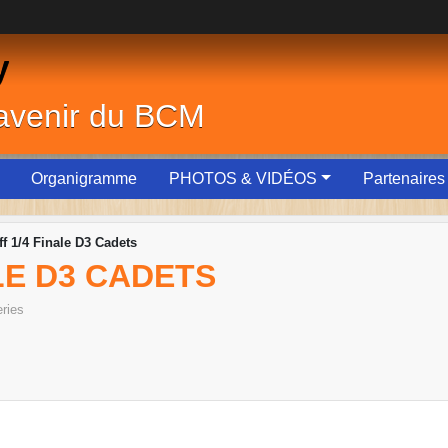
y
'avenir du BCM
Organigramme
PHOTOS & VIDÉOS
Partenaires
ff 1/4 Finale D3 Cadets
LE D3 CADETS
ries