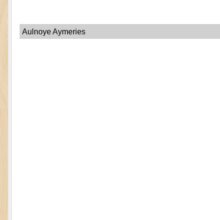
Aulnoye Aymeries