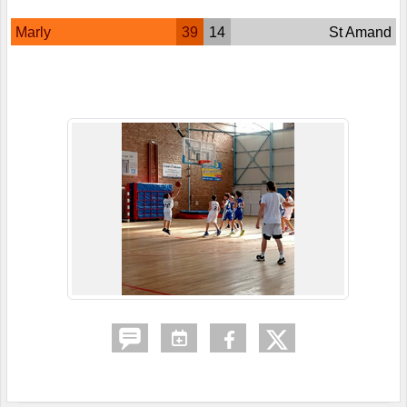
Marly
39
14
St Amand