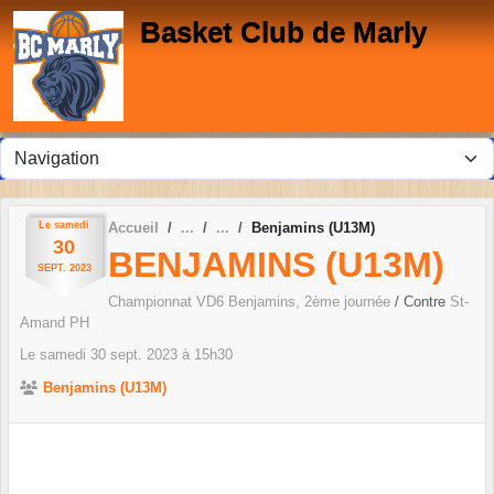
Panneau de gestion des cookies
Basket Club de Marly
Le
samedi
Accueil
Benjamins (U13M)
30
BENJAMINS (U13M)
SEPT.
2023
Championnat VD6 Benjamins, 2ème journée
/ Contre
St-
Amand PH
Le
samedi
30
sept.
2023
à 15h30
Benjamins (U13M)