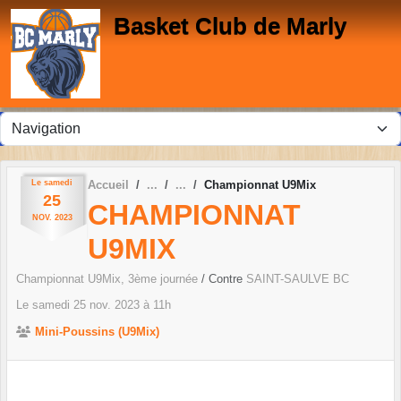
Panneau de gestion des cookies
Basket Club de Marly
Le
samedi
Accueil
Championnat U9Mix
25
CHAMPIONNAT
NOV.
2023
U9MIX
Championnat U9Mix, 3ème journée
/ Contre
SAINT-SAULVE BC
Le
samedi
25
nov.
2023
à 11h
Mini-Poussins (U9Mix)