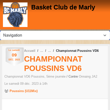
Panneau de gestion des cookies
Basket Club de Marly
Le
samedi
Accueil
Championnat Poussins VD6
09
CHAMPIONNAT
DÉC.
2023
POUSSINS VD6
Championnat VD6 Poussins, 5ème journée
/ Contre
Onnaing JA2
Le
samedi
09
déc.
2023
à 14h
Poussins (U11Mix)