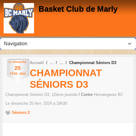
Panneau de gestion des cookies
Basket Club de Marly
Le
dimanche
Accueil
Championnat Séniors D3
25
CHAMPIONNAT
FÉVR.
2024
SÉNIORS D3
Championnat Séniors D3, 12ème journée
/ Contre
Hornaingeois BC
Le
dimanche
25
févr.
2024
à 18h30
Séniors 2